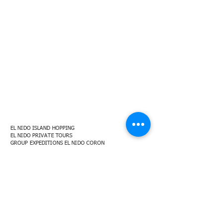
EL NIDO ISLAND HOPPING
EL NIDO PRIVATE TOURS
GROUP EXPEDITIONS EL NIDO CORON
PRIVATE EXPEDITIONS EL NIDO
EL NIDO PRIVATE SUNSET CRUISE
EL NIDO TIPS
EL NIDO TOUR A
EL NIDO TOUR B
EL NIDO TOUR C
EL NIDO TOUR D
EXPEDITION 3D2N
EXPEDITION 4D3N